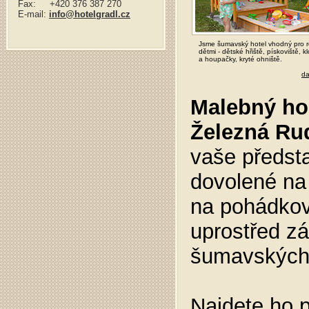
Fax: +420 376 387 270
E-mail:
info@hotelgradl.cz
Jsme šumavský hotel vhodný pro r
dětmi - dětské hřiště, pískoviště, 
a houpačky, kryté ohniště.
da
Malebný hor
Železná Ru
vaše předst
dovolené na
na pohádkov
uprostřed z
šumavských 
Najdete
ho p