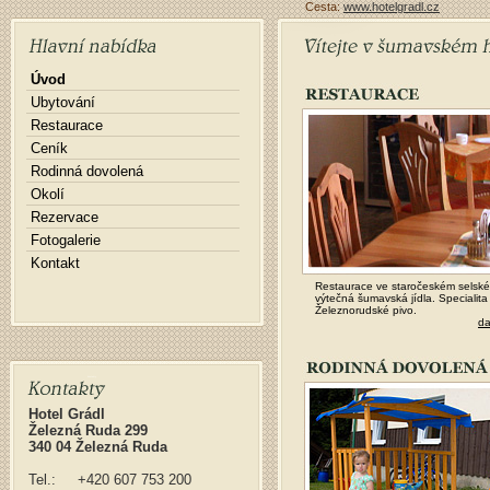
Cesta:
www.hotelgradl.cz
Úvod
Ubytování
Restaurace
Ceník
Rodinná dovolená
Okolí
Rezervace
Fotogalerie
Kontakt
Restaurace ve staročeském selské
výtečná šumavská jídla. Specialita 
Železnorudské pivo.
da
Kontakty
Hotel Grádl
Železná Ruda 299
340 04 Železná Ruda
Tel.: +420 607 753 200