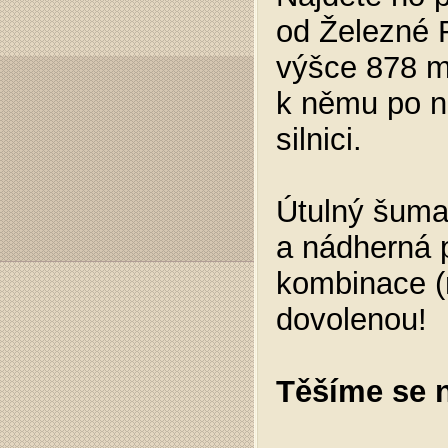
od Železné 
výšce 878 m
k němu po n
silnici.
Útulný šuma
a nádherná p
kombinace (
dovolenou!
Těšíme se n